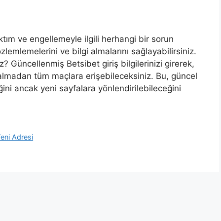
ım ve engellemeyle ilgili herhangi bir sorun
emlemelerini ve bilgi almalarını sağlayabilirsiniz.
 Güncellenmiş Betsibet giriş bilgilerinizi girerek,
lmadan tüm maçlara erişebileceksiniz. Bu, güncel
ni ancak yeni sayfalara yönlendirilebileceğini
Yeni Adresi