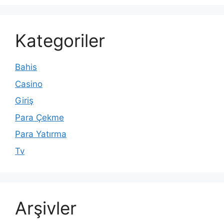
Kategoriler
Bahis
Casino
Giriş
Para Çekme
Para Yatırma
Tv
Arşivler