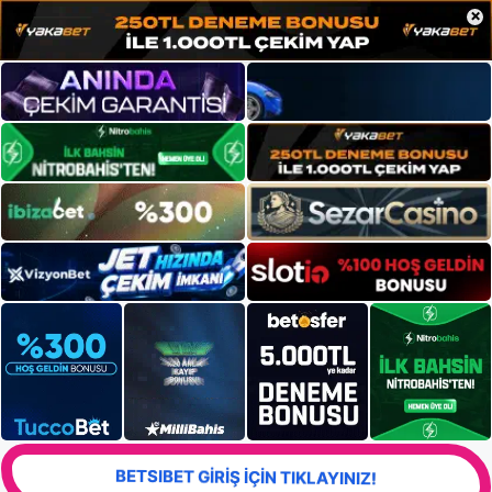
×
BETSIBET GİRİŞ İÇİN TIKLAYINIZ!