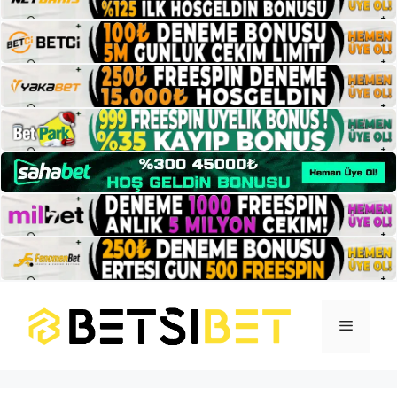
İçeriğe
atla
Menü