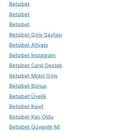
Betsibet
Betsibet
Betsibet
Betsibet Giriş Sayfası
Betsibet Altyapı
Betsibet İnstagram
Betsibet Canlı Destek
Betsibet Mobil Giriş
Betsibet Bonus
Betsibet Üyelik
Betsibet Kayıt
Betsibet Kaç Oldu
Betsibet Güvenilir Mi