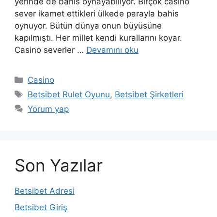
yerinde de bahis oynayabiliyor. Birçok casino
sever ikamet ettikleri ülkede parayla bahis
oynuyor. Bütün dünya onun büyüsüne
kapılmıştı. Her millet kendi kurallarını koyar.
Casino severler …
Devamını oku
Kategoriler
Casino
Etiketler
Betsibet Rulet Oyunu
,
Betsibet Şirketleri
Yorum yap
Son Yazılar
Betsibet Adresi
Betsibet Giriş