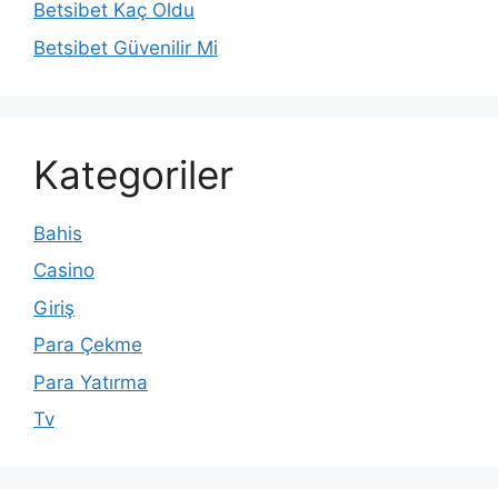
Betsibet Kaç Oldu
Betsibet Güvenilir Mi
Kategoriler
Bahis
Casino
Giriş
Para Çekme
Para Yatırma
Tv