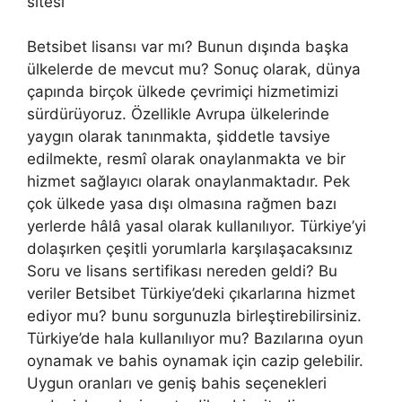
sitesi
Betsibet lisansı var mı? Bunun dışında başka
ülkelerde de mevcut mu? Sonuç olarak, dünya
çapında birçok ülkede çevrimiçi hizmetimizi
sürdürüyoruz. Özellikle Avrupa ülkelerinde
yaygın olarak tanınmakta, şiddetle tavsiye
edilmekte, resmî olarak onaylanmakta ve bir
hizmet sağlayıcı olarak onaylanmaktadır. Pek
çok ülkede yasa dışı olmasına rağmen bazı
yerlerde hâlâ yasal olarak kullanılıyor. Türkiye’yi
dolaşırken çeşitli yorumlarla karşılaşacaksınız
Soru ve lisans sertifikası nereden geldi? Bu
veriler Betsibet Türkiye’deki çıkarlarına hizmet
ediyor mu? bunu sorgunuzla birleştirebilirsiniz.
Türkiye’de hala kullanılıyor mu? Bazılarına oyun
oynamak ve bahis oynamak için cazip gelebilir.
Uygun oranları ve geniş bahis seçenekleri