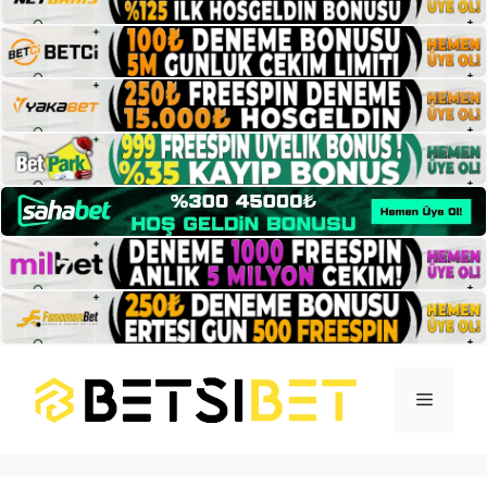
İçeriğe
atla
Menü