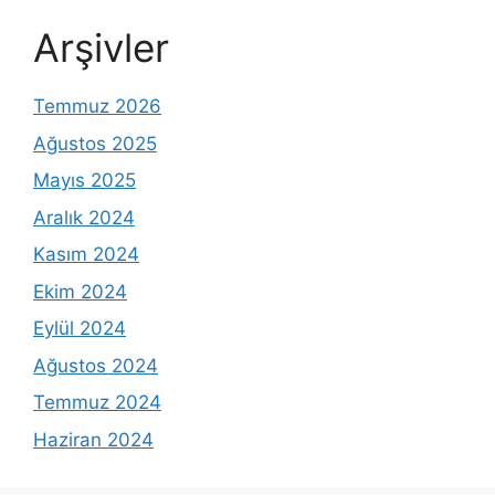
Arşivler
Temmuz 2026
Ağustos 2025
Mayıs 2025
Aralık 2024
Kasım 2024
Ekim 2024
Eylül 2024
Ağustos 2024
Temmuz 2024
Haziran 2024