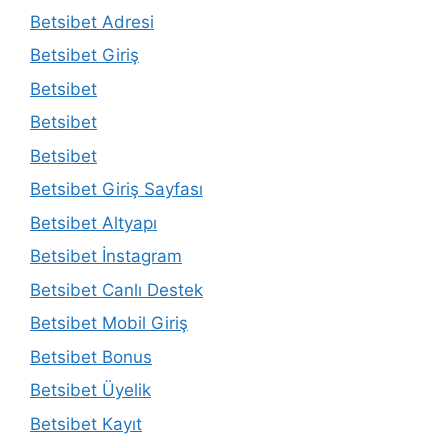
Betsibet Adresi
Betsibet Giriş
Betsibet
Betsibet
Betsibet
Betsibet Giriş Sayfası
Betsibet Altyapı
Betsibet İnstagram
Betsibet Canlı Destek
Betsibet Mobil Giriş
Betsibet Bonus
Betsibet Üyelik
Betsibet Kayıt