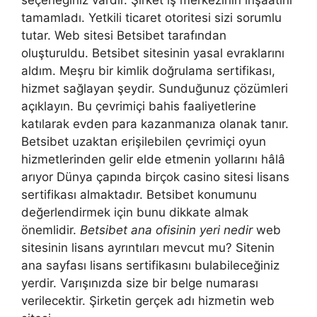
tamamladı. Yetkili ticaret otoritesi sizi sorumlu
tutar. Web sitesi Betsibet tarafından
oluşturuldu. Betsibet sitesinin yasal evraklarını
aldım. Meşru bir kimlik doğrulama sertifikası,
hizmet sağlayan şeydir. Sunduğunuz çözümleri
açıklayın. Bu çevrimiçi bahis faaliyetlerine
katılarak evden para kazanmanıza olanak tanır.
Betsibet uzaktan erişilebilen çevrimiçi oyun
hizmetlerinden gelir elde etmenin yollarını hâlâ
arıyor Dünya çapında birçok casino sitesi lisans
sertifikası almaktadır. Betsibet konumunu
değerlendirmek için bunu dikkate almak
önemlidir.
Betsibet ana ofisinin yeri nedir
web
sitesinin lisans ayrıntıları mevcut mu? Sitenin
ana sayfası lisans sertifikasını bulabileceğiniz
yerdir. Varışınızda size bir belge numarası
verilecektir. Şirketin gerçek adı hizmetin web