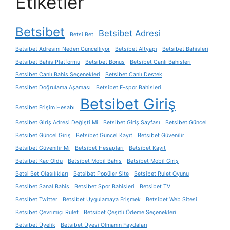
Etiketler
Betsibet
Betsibet Adresi
Betsi Bet
Betsibet Adresini Neden Güncelliyor
Betsibet Altyapı
Betsibet Bahisleri
Betsibet Bahis Platformu
Betsibet Bonus
Betsibet Canlı Bahisleri
Betsibet Canlı Bahis Seçenekleri
Betsibet Canlı Destek
Betsibet Doğrulama Aşaması
Betsibet E-spor Bahisleri
Betsibet Giriş
Betsibet Erişim Hesabı
Betsibet Giriş Adresi Değişti Mi
Betsibet Giriş Sayfası
Betsibet Güncel
Betsibet Güncel Giriş
Betsibet Güncel Kayıt
Betsibet Güvenilir
Betsibet Güvenilir Mi
Betsibet Hesapları
Betsibet Kayıt
Betsibet Kaç Oldu
Betsibet Mobil Bahis
Betsibet Mobil Giriş
Betsi Bet Olasılıkları
Betsibet Popüler Site
Betsibet Rulet Oyunu
Betsibet Sanal Bahis
Betsibet Spor Bahisleri
Betsibet TV
Betsibet Twitter
Betsibet Uygulamaya Erişmek
Betsibet Web Sitesi
Betsibet Çevrimiçi Rulet
Betsibet Çeşitli Ödeme Seçenekleri
Betsibet Üyelik
Betsibet Üyesi Olmanın Faydaları