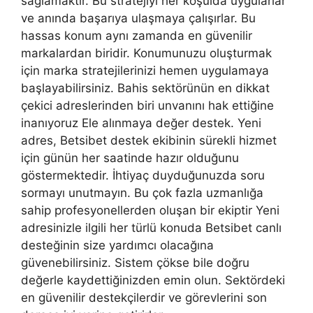
sağlamaktır. Bu stratejiyi her koşulda uygularlar
ve anında başarıya ulaşmaya çalışırlar. Bu
hassas konum aynı zamanda en güvenilir
markalardan biridir. Konumunuzu oluşturmak
için marka stratejilerinizi hemen uygulamaya
başlayabilirsiniz. Bahis sektörünün en dikkat
çekici adreslerinden biri unvanını hak ettiğine
inanıyoruz Ele alınmaya değer destek. Yeni
adres, Betsibet destek ekibinin sürekli hizmet
için günün her saatinde hazır olduğunu
göstermektedir. İhtiyaç duyduğunuzda soru
sormayı unutmayın. Bu çok fazla uzmanlığa
sahip profesyonellerden oluşan bir ekiptir Yeni
adresinizle ilgili her türlü konuda Betsibet canlı
desteğinin size yardımcı olacağına
güvenebilirsiniz. Sistem çökse bile doğru
değerle kaydettiğinizden emin olun. Sektördeki
en güvenilir destekçilerdir ve görevlerini son