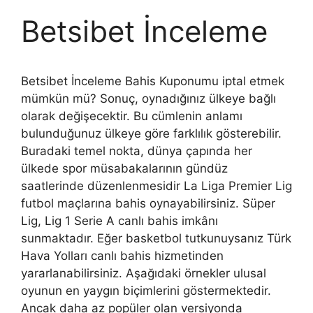
Betsibet İnceleme
Betsibet İnceleme Bahis Kuponumu iptal etmek
mümkün mü? Sonuç, oynadığınız ülkeye bağlı
olarak değişecektir. Bu cümlenin anlamı
bulunduğunuz ülkeye göre farklılık gösterebilir.
Buradaki temel nokta, dünya çapında her
ülkede spor müsabakalarının gündüz
saatlerinde düzenlenmesidir La Liga Premier Lig
futbol maçlarına bahis oynayabilirsiniz. Süper
Lig, Lig 1 Serie A canlı bahis imkânı
sunmaktadır. Eğer basketbol tutkunuysanız Türk
Hava Yolları canlı bahis hizmetinden
yararlanabilirsiniz. Aşağıdaki örnekler ulusal
oyunun en yaygın biçimlerini göstermektedir.
Ancak daha az popüler olan versiyonda