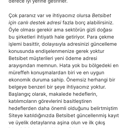
derece iyi yerine getirirler.
Çok paranız var ve ihtiyacınız olursa
Betsibet
için canlı destek adresi
fazla borç alabilirsiniz.
Öyle olması gerekir ama sektörün gizli doğası
bu şirketleri ihtiyatlı hale getiriyor. Para çekme
işlemi basittir, dolayısıyla adresinizi güncelleme
konusunda endişelenmenize gerek yoktur
Betsibet müşterileri yeni ödeme adresi
arayışından memnun. Hata yok bu bölgedeki en
müreffeh konuşmalardan biri ve en uygun
ekonomik duruma sahip. Önemsiz herhangi bir
belgeye benzeri bir şeye ihtiyacınız yoktur.
Başlangıç olarak, makalede hedeflerin,
katılımcıların görevlerini basitleştiren
hedeflerden daha önemli olduğunu belirtmiştim
Siteye katıldığınızda Betsibet güncellenmiş kayıt
ve üyelik detaylarına aşina olun ve ilk çıkış