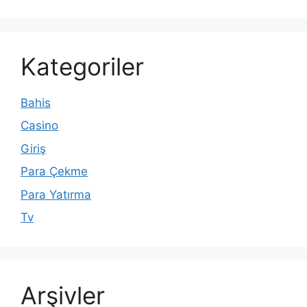
Kategoriler
Bahis
Casino
Giriş
Para Çekme
Para Yatırma
Tv
Arşivler