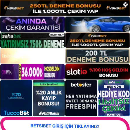
×
BETSIBET GİRİŞ İÇİN TIKLAYINIZ!