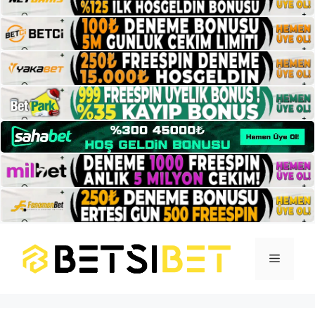
İçeriğe
atla
Menü