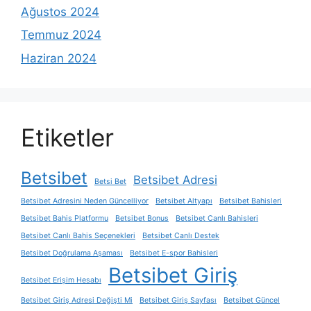
Ağustos 2024
Temmuz 2024
Haziran 2024
Etiketler
Betsibet
Betsibet Adresi
Betsi Bet
Betsibet Adresini Neden Güncelliyor
Betsibet Altyapı
Betsibet Bahisleri
Betsibet Bahis Platformu
Betsibet Bonus
Betsibet Canlı Bahisleri
Betsibet Canlı Bahis Seçenekleri
Betsibet Canlı Destek
Betsibet Doğrulama Aşaması
Betsibet E-spor Bahisleri
Betsibet Giriş
Betsibet Erişim Hesabı
Betsibet Giriş Adresi Değişti Mi
Betsibet Giriş Sayfası
Betsibet Güncel