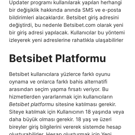
Updater programı kullanılarak yapılan herhangi
bir değişiklik hakkında anında SMS ve e-posta
bildirimleri alacaklardır. Betsibet giriş adresini
değiştirdi, bu nedenle Betsibet.com olarak yeni
bir giriş adresi yapılacak. Kullanıcılar bu yöntemi
izleyerek yeni adreslerine rahatlıkla ulaşabilirler
Betsibet Platformu
Betsibet kullanıcılara yüzlerce farklı oyunu
oynama ve onlarca farklı bahis alternatifi
arasından seçim yapma fırsatı veriyor. Bu
hizmetlerden yararlanmak için kullanıcıların
Betsibet platformu
sitesine katılması gerekir.
Siteye katılmak için Kullanıcının 18 yaşında veya
daha büyük olması gerekir. 18 yaş ve üzeri
bireyler giriş bilgilerini vererek sistemde hesap
oluşturabilirler. Hesap oluşturmak için Yeni