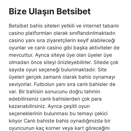
Bize Ulaşın Betsibet
Betsibet bahis siteleri yetkili ve internet tabanlı
casino platformları olarak sınıflandırılmaktadır.
casino yanı sıra ziyaretçilerin keyif alabileceği
oyunlar ve canlı casino gibi başka aktiviteler de
mevcuttur. Ayrıca siteye üye olan üyeler üye
olmadan önce siteyi önizleyebilirler. Sitede çok
sayıda oyun seçeneği bulunmaktadır. Site
üyeleri gerçek zamanlı olarak bahis oynamayı
seviyorlar. Futbolun yanı sıra canlı bahisler de
var. Bir bahisin sonucunu doğru tahmin
edebilirseniz canlı bahislerden çok para
kazanabilirsiniz. Ayrıca çeşitli oyun
seçeneklerinin bulunması bu temayı çekici
kılıyor Canlı bahiste bahis oynadığınızda bir
oyuncunun kaç korner veya kart göreceğini