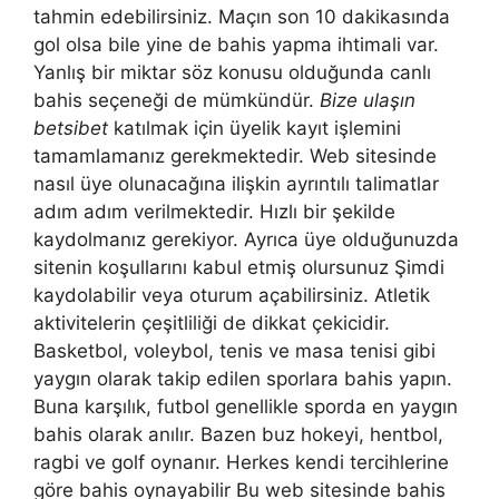
tahmin edebilirsiniz. Maçın son 10 dakikasında
gol olsa bile yine de bahis yapma ihtimali var.
Yanlış bir miktar söz konusu olduğunda canlı
bahis seçeneği de mümkündür.
Bize ulaşın
betsibet
katılmak için üyelik kayıt işlemini
tamamlamanız gerekmektedir. Web sitesinde
nasıl üye olunacağına ilişkin ayrıntılı talimatlar
adım adım verilmektedir. Hızlı bir şekilde
kaydolmanız gerekiyor. Ayrıca üye olduğunuzda
sitenin koşullarını kabul etmiş olursunuz Şimdi
kaydolabilir veya oturum açabilirsiniz. Atletik
aktivitelerin çeşitliliği de dikkat çekicidir.
Basketbol, voleybol, tenis ve masa tenisi gibi
yaygın olarak takip edilen sporlara bahis yapın.
Buna karşılık, futbol genellikle sporda en yaygın
bahis olarak anılır. Bazen buz hokeyi, hentbol,
ragbi ve golf oynanır. Herkes kendi tercihlerine
göre bahis oynayabilir Bu web sitesinde bahis